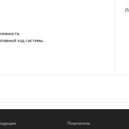
П
лежности.
плавный ход системы.
одукция
Покупателю