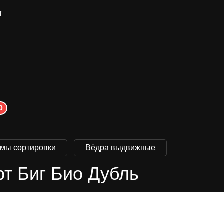
Т
0
емы сортировки
Вёдра выдвижные
т Биг Био Дубль