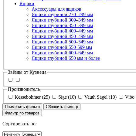
Ящики
Аксессуары для ящиков
Ящики глубиной 270–299 мм
Ящики глубиной 300–349 мм
Ящики глубиной 350–399 мм
Ящики глубиной 400–449 мм
Ящики глубиной 450–499 мм
Ящики глубиной 500–549 мм
Ящики глубиной 550-599 мм
Ящики глубиной 600–649 мм
Ящики глубиной 650 мм и более
Звёзды от Кузнеца
Производитель
Kessebohmer
(25)
Sige
(10)
Vauth Sagel
(10)
Vibo
Применить фильтр
Сбросить фильтр
Фильтр по товаров
Сортировать по: