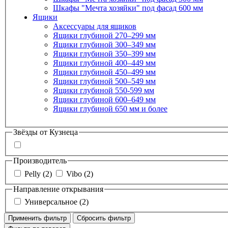
Шкафы "Мечта хозяйки" под фасад 600 мм
Ящики
Аксессуары для ящиков
Ящики глубиной 270–299 мм
Ящики глубиной 300–349 мм
Ящики глубиной 350–399 мм
Ящики глубиной 400–449 мм
Ящики глубиной 450–499 мм
Ящики глубиной 500–549 мм
Ящики глубиной 550-599 мм
Ящики глубиной 600–649 мм
Ящики глубиной 650 мм и более
Звёзды от Кузнеца
Производитель
Pelly
(2)
Vibo
(2)
Направление открывания
Универсальное
(2)
Применить фильтр
Сбросить фильтр