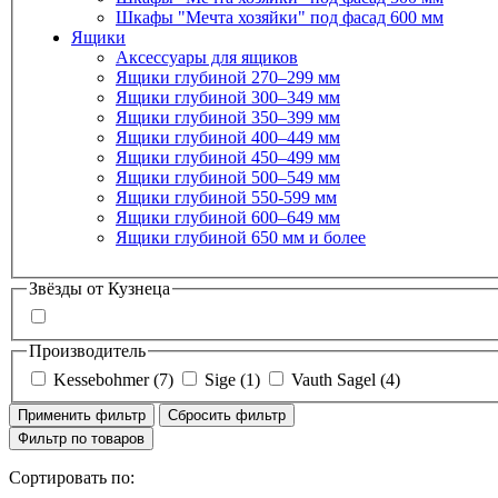
Шкафы "Мечта хозяйки" под фасад 600 мм
Ящики
Аксессуары для ящиков
Ящики глубиной 270–299 мм
Ящики глубиной 300–349 мм
Ящики глубиной 350–399 мм
Ящики глубиной 400–449 мм
Ящики глубиной 450–499 мм
Ящики глубиной 500–549 мм
Ящики глубиной 550-599 мм
Ящики глубиной 600–649 мм
Ящики глубиной 650 мм и более
Звёзды от Кузнеца
Производитель
Kessebohmer
(7)
Sige
(1)
Vauth Sagel
(4)
Применить фильтр
Сбросить фильтр
Фильтр по товаров
Сортировать по: